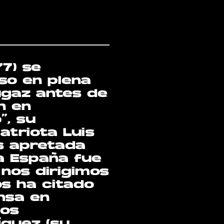
7) se
so en plena
ugaz antes de
n en
”, su
atriota Luis
s apretada
 a España fue
 nos dirigimos
nos ha citado
nsa en
nos