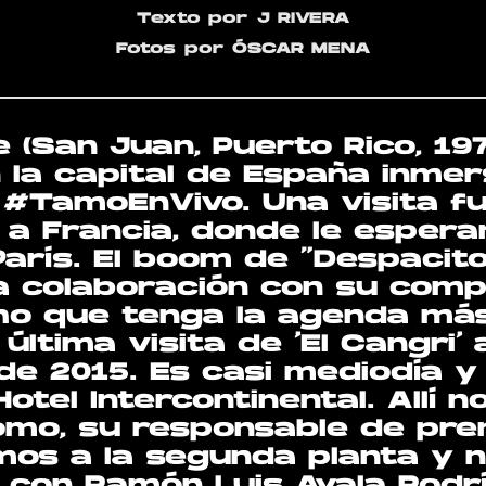
Texto por
J RIVERA
Fotos
por ÓSCAR MENA
(San Juan, Puerto Rico, 197
 la capital de España inmer
 #TamoEnVivo. Una visita f
a Francia, donde le espera
arís. El boom de “Despacito
a colaboración con su comp
cho que tenga la agenda má
 última visita de ‘El Cangri’
de 2015. Es casi mediodía y
otel Intercontinental. Allí 
mo, su responsable de pre
mos a la segunda planta y 