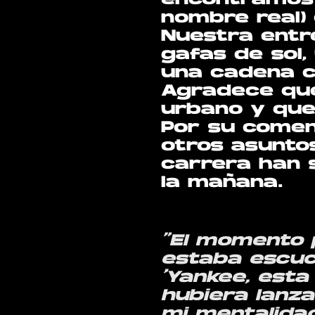
encontramos 
nombre real) 
Nuestra entre
gafas de sol,
una cadena c
Agradece qu
urbano y que
Por su comen
otros asunto
carrera han 
la mañana.
“El momento 
estaba escuc
‘Yankee, est
hubiera lanz
mi mentalida