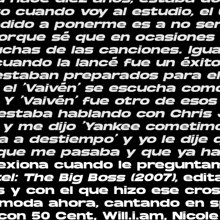
o cuando voy al estudio, el
dido a ponerme es a no ser
porque sé que en ocasiones
chas de las canciones. Igu
 cuando la lancé fue un éxi
estaban preparados para e
l ‘Vaivén’ se escucha como
 Y ‘Vaivén’ fue otro de eso
 estaba hablando con Chris 
 y me dijo ‘Yankee cometimo
a a destiempo’ y yo le dije 
que me pasaba y que ya ha
lexiona cuando le pregunta
el: The Big Boss (2007)
, edi
 y con el que hizo ese cros
 moda ahora, cantando en s
on 50 Cent, Will.i.am, Nicol