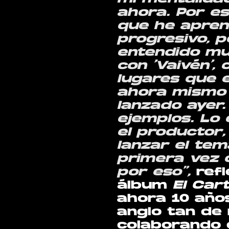
ahora. Por es
que he apren
progresivo, 
entendido mu
con ‘Vaivén’,
lugares que 
ahora mismo e
lanzado ayer.
ejemplos. Lo
el productor,
lanzar el tem
primera vez 
por eso”,
ref
álbum
El Cart
ahora 10 años
anglo tan de
colaborando c