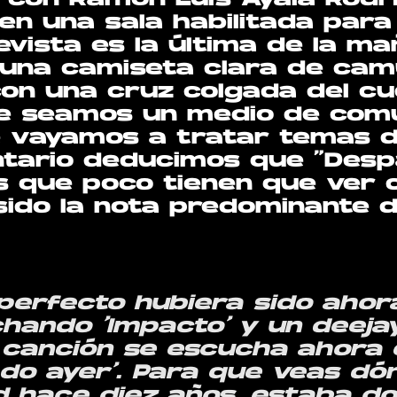
con Ramón Luis Ayala Rodrí
en una sala habilitada para 
vista es la última de la ma
 una camiseta clara de camu
on una cruz colgada del cue
e seamos un medio de comu
 vayamos a tratar temas de
tario deducimos que “Desp
s que poco tienen que ver 
sido la nota predominante 
perfecto hubiera sido ahor
hando ‘Impacto’ y un deeja
a canción se escucha ahora 
ado ayer’. Para que veas d
d hace diez años, estaba 