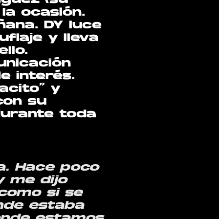
guez (su
la ocasión.
ñana. DY luce
flaje y lleva
llo.
nicación
 interés.
acito” y
con su
durante toda
a. Hace poco
y me dijo
como si se
ónde estaba
donde estamos