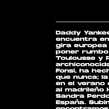
Daddy Yankee 
encuentra en
gira europea
poner rumbo 
Toulousse y P
archiconocid
Fonsi, ha he
que nunca; la
en el verano 
al madrileño H
Sandra Perdo
España. Subi