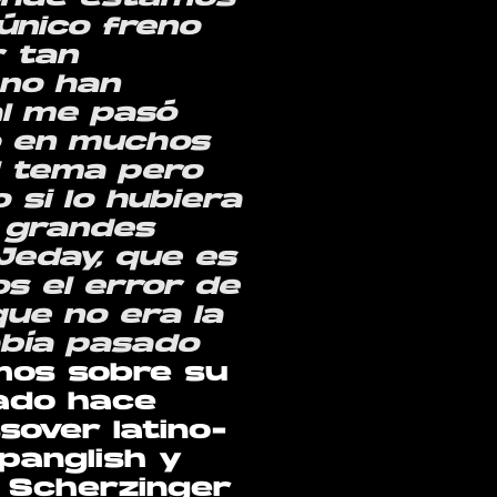
 único freno
 tan
 no han
al me pasó
to en muchos
l tema pero
 si lo hubiera
s grandes
Jeday, que es
s el error de
que no era la
bía pasado
mos sobre su
tado hace
sover latino-
panglish y
e Scherzinger