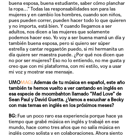
buena esposa, buena estudiante, saber cómo planchar
la ropa…” Todas las responsabilidades son para las
mujeres y en cambio los hombres, cuando son niños,
pues pueden correr, pueden hacer todo lo que quieren
y no importa, está bien. Y cuando llegamos a ser
adultos, nos dicen a las mujeres que solamente
podemos hacer eso. Yo voy a ser buena mamá un día y
también buena esposa, pero si quiero ser súper
estrella y cantar reggaetón puedo, si mi hermanita un
día quiere ser maestra puede. ¿Por qué nos dicen que
no por ser mujeres? Eso no lo entiendo, no me gusta y
creo que con mi plataforma, con mi estilo, voy a usar
mi voz y mostrar ese mensaje.
UMO
MAG
:
Además de tu música en español, este año
también te hemos vuelto a ver cantando en inglés en
esa especie de moombahton llamado “Mad Love” de
Sean Paul y David Guetta. ¿Vamos a escuchar a Becky
con más temas en inglés en los próximos meses?
BG:
Fue un poco raro esa experiencia porque hace ya
tiempo que grabé música en inglés y trabajé en ese
mundo, hace como tres años que no salía música en
inglés como solista y en colaboraciones. Ahora siento