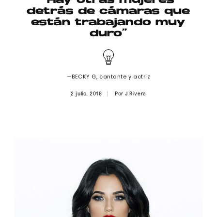
“Hay otras mujeres
Publicidad
detrás de cámaras que
están trabajando muy
Contacto
duro”
Aviso Legal
—BECKY G, cantante y actriz
© 2015-2022 UMOMAG. PROPIEDAD DE UMO agency. TODOS LOS
DERECHOS RESERVADOS.
2 julio, 2018
Por
J Rivera