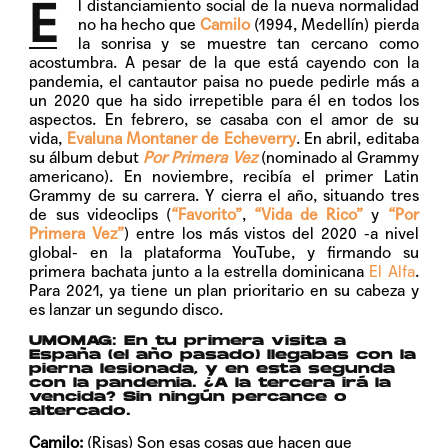
E
l distanciamiento social de la nueva normalidad
no ha hecho que
Camilo
(1994, Medellín) pierda
la sonrisa y se muestre tan cercano como
acostumbra. A pesar de la que está cayendo con la
pandemia, el cantautor paisa no puede pedirle más a
un 2020 que ha sido irrepetible para él en todos los
aspectos. En febrero, se casaba con el amor de su
vida,
Evaluna Montaner de Echeverry
. En abril, editaba
su álbum debut
Por Primera Vez
(nominado al Grammy
americano). En noviembre, recibía el primer Latin
Grammy de su carrera. Y cierra el año, situando tres
de sus videoclips (
“Favorito”
,
“Vida de Rico”
y
“Por
Primera Vez”
) entre los más vistos del 2020 -a nivel
global- en la plataforma YouTube, y firmando su
primera bachata junto a la estrella dominicana
El Alfa
.
Para 2021, ya tiene un plan prioritario en su cabeza y
es lanzar un segundo disco.
UMOMAG:
En tu primera visita a
España (el año pasado) llegabas con la
pierna lesionada, y en esta segunda
con la pandemia. ¿A la tercera irá la
vencida? Sin ningún percance o
altercado.
Camilo:
(Risas) Son esas cosas que hacen que