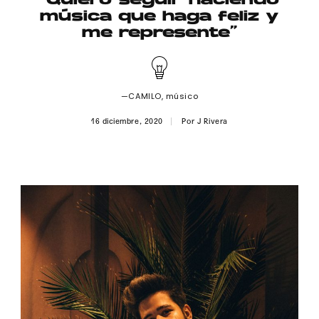
“Quiero seguir haciendo
Publicidad
música que haga feliz y
me represente”
Contacto
Aviso Legal
—CAMILO, músico
© 2015-2022 UMOMAG. PROPIEDAD DE UMO agency. TODOS LOS
16 diciembre, 2020
Por
J Rivera
DERECHOS RESERVADOS.