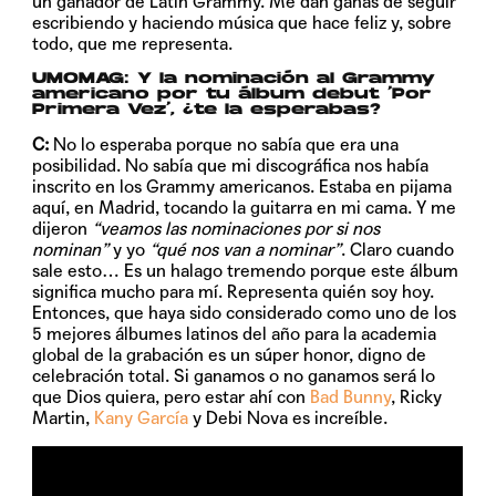
un ganador de Latin Grammy. Me dan ganas de seguir
escribiendo y haciendo música que hace feliz y, sobre
todo, que me representa.
UMOMAG:
Y la nominación al Grammy
americano por tu álbum debut ‘Por
Primera Vez’, ¿te la esperabas?
C:
No lo esperaba porque no sabía que era una
posibilidad. No sabía que mi discográfica nos había
inscrito en los Grammy americanos. Estaba en pijama
aquí, en Madrid, tocando la guitarra en mi cama. Y me
dijeron
“veamos las nominaciones por si nos
nominan”
y yo
“qué nos van a nominar”
. Claro cuando
sale esto… Es un halago tremendo porque este álbum
significa mucho para mí. Representa quién soy hoy.
Entonces, que haya sido considerado como uno de los
5 mejores álbumes latinos del año para la academia
global de la grabación es un súper honor, digno de
celebración total. Si ganamos o no ganamos será lo
que Dios quiera, pero estar ahí con
Bad Bunny
, Ricky
Martin,
Kany García
y Debi Nova es increíble.