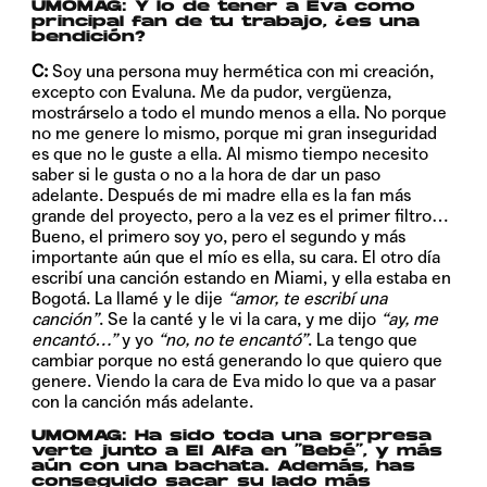
UMOMAG:
Y lo de tener a Eva como
principal fan de tu trabajo, ¿es una
bendición?
C:
Soy una persona muy hermética con mi creación,
excepto con Evaluna. Me da pudor, vergüenza,
mostrárselo a todo el mundo menos a ella. No porque
no me genere lo mismo, porque mi gran inseguridad
es que no le guste a ella. Al mismo tiempo necesito
saber si le gusta o no a la hora de dar un paso
adelante. Después de mi madre ella es la fan más
grande del proyecto, pero a la vez es el primer filtro…
Bueno, el primero soy yo, pero el segundo y más
importante aún que el mío es ella, su cara. El otro día
escribí una canción estando en Miami, y ella estaba en
Bogotá. La llamé y le dije
“amor, te escribí una
canción”
. Se la canté y le vi la cara, y me dijo
“ay, me
encantó…”
y yo
“no, no te encantó”
. La tengo que
cambiar porque no está generando lo que quiero que
genere. Viendo la cara de Eva mido lo que va a pasar
con la canción más adelante.
UMOMAG:
Ha sido toda una sorpresa
verte junto a El Alfa en “Bebé”, y más
aún con una bachata. Además, has
conseguido sacar su lado más