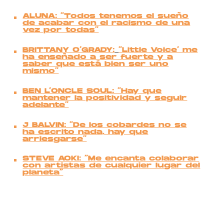
ALUNA: “Todos tenemos el sueño
de acabar con el racismo de una
vez por todas”
BRITTANY O’GRADY:
“Little Voice’ me
ha enseñado a ser fuerte y a
saber que está bien ser uno
mismo”
BEN L’ONCLE SOUL: “Hay que
mantener la positividad y seguir
adelante”
J BALVIN: “De los cobardes no se
ha escrito nada, hay que
arriesgarse”
STEVE AOKI: “Me encanta colaborar
con artistas de cualquier lugar del
planeta”