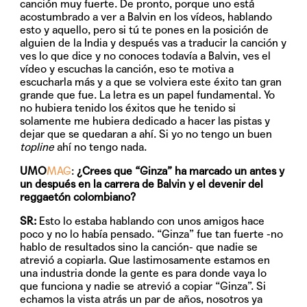
canción muy fuerte. De pronto, porque uno está
acostumbrado a ver a Balvin en los vídeos, hablando
esto y aquello, pero si tú te pones en la posición de
alguien de la India y después vas a traducir la canción y
ves lo que dice y no conoces todavía a Balvin, ves el
vídeo y escuchas la canción, eso te motiva a
escucharla más y a que se volviera este éxito tan gran
grande que fue. La letra es un papel fundamental. Yo
no hubiera tenido los éxitos que he tenido si
solamente me hubiera dedicado a hacer las pistas y
dejar que se quedaran a ahí. Si yo no tengo un buen
topline
ahí no tengo nada.
UMO
MAG
:
¿Crees que “Ginza” ha marcado un antes y
un después en la carrera de Balvin y el devenir del
reggaetón colombiano?
SR:
Esto lo estaba hablando con unos amigos hace
poco y no lo había pensado. “Ginza” fue tan fuerte -no
hablo de resultados sino la canción- que nadie se
atrevió a copiarla. Que lastimosamente estamos en
una industria donde la gente es para donde vaya lo
que funciona y nadie se atrevió a copiar “Ginza”. Si
echamos la vista atrás un par de años, nosotros ya