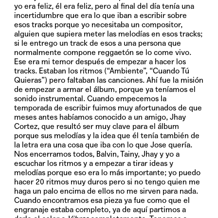
yo era feliz, él era feliz, pero al final del día tenía una
incertidumbre que era lo que iban a escribir sobre
esos tracks porque yo necesitaba un compositor,
alguien que supiera meter las melodías en esos tracks;
si le entrego un track de esos a una persona que
normalmente compone reggaetón se lo come vivo.
Ese era mi temor después de empezar a hacer los
tracks. Estaban los ritmos (“Ambiente”, “Cuando Tú
Quieras”) pero faltaban las canciones. Ahí fue la misión
de empezar a armar el álbum, porque ya teníamos el
sonido instrumental. Cuando empecemos la
temporada de escribir fuimos muy afortunados de que
meses antes habíamos conocido a un amigo, Jhay
Cortez, que resultó ser muy clave para el álbum
porque sus melodías y la idea que él tenía también de
la letra era una cosa que iba con lo que Jose quería.
Nos encerramos todos, Balvin, Tainy, Jhay y yo a
escuchar los ritmos y a empezar a tirar ideas y
melodías porque eso era lo más importante; yo puedo
hacer 20 ritmos muy duros pero si no tengo quien me
haga un palo encima de ellos no me sirven para nada.
Cuando encontramos esa pieza ya fue como que el
engranaje estaba completo, ya de aquí partimos a