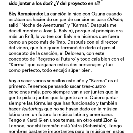
sido juntar a los dos? ¿Y del proyecto en sí?
Sky Rompiendo:
La canción la hice con Ozuna cuando
estábamos haciendo un par de canciones para
Odisea
;
salió “Noche de Aventuras” y “Karma”. Después me
decidí montar a Jose (J Balvin), porque al principio era
más un RnB, la voltee con Balvin e hicimos que fuera
como un poco más de Trap. Después con el director
del vídeo, que fue quien terminó de darle el giro al
concepto de la canción, el Delorean, con este
concepto de ‘Regreso al Futuro’ y todo caía bien con el
“Karma” que cargaban estos dos personajes y fue
como perfecto, todo encajó súper bien.
Voy a sacar varios sencillos este año y “Karma” es el
primero. Tenemos pensando sacar tres-cuatro
canciones más, pero siempre van a ser juntes que la
gente pida o juntes que la gente ame. Quiero juntar
siempre las fórmulas que han funcionado y también
hacer
featurings
que no se hayan dado en la música
latina o en un futuro la música latina y americana.
Tengo a Karol G en unos temas, en otro está Zion &
Lennox, por ahí también está Yatra (Sebastián). Tengo
nombres bastante importantes para la música en estos