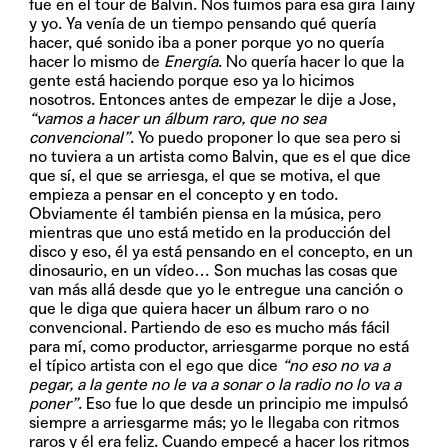
fue en el tour de Balvin. Nos fuimos para esa gira Tainy
y yo. Ya venía de un tiempo pensando qué quería
hacer, qué sonido iba a poner porque yo no quería
hacer lo mismo de
Energía
. No quería hacer lo que la
gente está haciendo porque eso ya lo hicimos
nosotros. Entonces antes de empezar le dije a Jose,
“vamos a hacer un álbum raro, que no sea
convencional”
. Yo puedo proponer lo que sea pero si
no tuviera a un artista como Balvin, que es el que dice
que sí, el que se arriesga, el que se motiva, el que
empieza a pensar en el concepto y en todo.
Obviamente él también piensa en la música, pero
mientras que uno está metido en la producción del
disco y eso, él ya está pensando en el concepto, en un
dinosaurio, en un vídeo… Son muchas las cosas que
van más allá desde que yo le entregue una canción o
que le diga que quiera hacer un álbum raro o no
convencional. Partiendo de eso es mucho más fácil
para mí, como productor, arriesgarme porque no está
el típico artista con el ego que dice
“no eso no va a
pegar, a la gente no le va a sonar o la radio no lo va a
poner”
. Eso fue lo que desde un principio me impulsó
siempre a arriesgarme más; yo le llegaba con ritmos
raros y él era feliz. Cuando empecé a hacer los ritmos