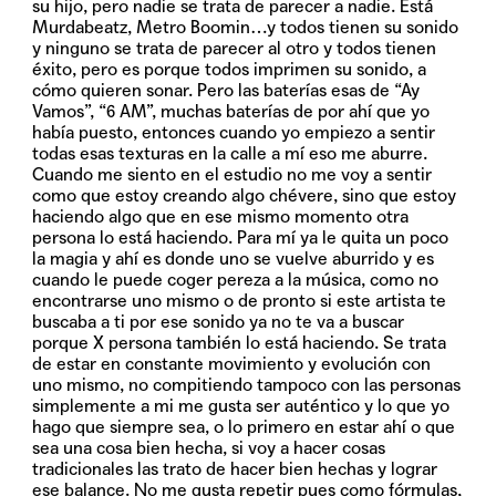
su hijo, pero nadie se trata de parecer a nadie. Está
Murdabeatz, Metro Boomin…y todos tienen su sonido
y ninguno se trata de parecer al otro y todos tienen
éxito, pero es porque todos imprimen su sonido, a
cómo quieren sonar. Pero las baterías esas de “Ay
Vamos”, “6 AM”, muchas baterías de por ahí que yo
había puesto, entonces cuando yo empiezo a sentir
todas esas texturas en la calle a mí eso me aburre.
Cuando me siento en el estudio no me voy a sentir
como que estoy creando algo chévere, sino que estoy
haciendo algo que en ese mismo momento otra
persona lo está haciendo. Para mí ya le quita un poco
la magia y ahí es donde uno se vuelve aburrido y es
cuando le puede coger pereza a la música, como no
encontrarse uno mismo o de pronto si este artista te
buscaba a ti por ese sonido ya no te va a buscar
porque X persona también lo está haciendo. Se trata
de estar en constante movimiento y evolución con
uno mismo, no compitiendo tampoco con las personas
simplemente a mi me gusta ser auténtico y lo que yo
hago que siempre sea, o lo primero en estar ahí o que
sea una cosa bien hecha, si voy a hacer cosas
tradicionales las trato de hacer bien hechas y lograr
ese balance. No me gusta repetir pues como fórmulas,