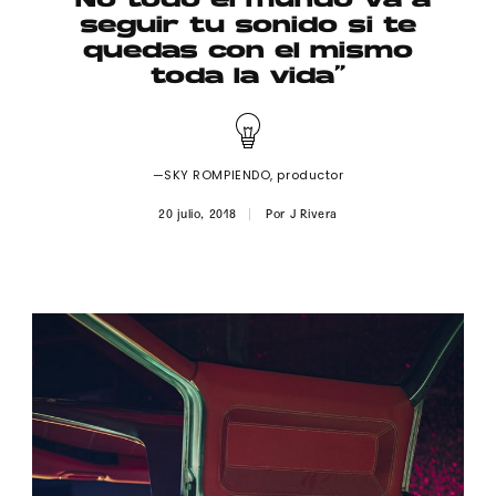
“No todo el mundo va a
Publicidad
seguir tu sonido si te
quedas con el mismo
Contacto
toda la vida”
Aviso Legal
—SKY ROMPIENDO, productor
© 2015-2022 UMOMAG. PROPIEDAD DE UMO agency. TODOS LOS
DERECHOS RESERVADOS.
20 julio, 2018
Por
J Rivera