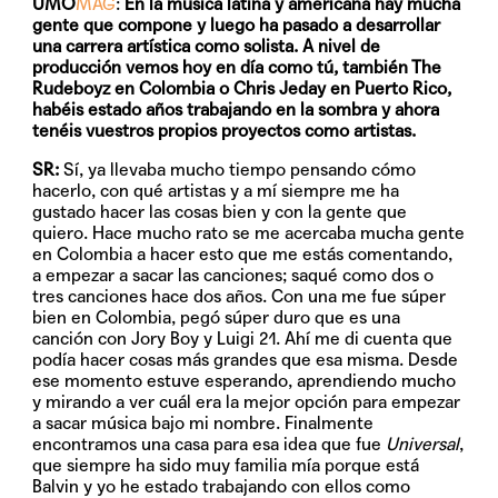
UMO
MAG
:
En la música latina y americana hay mucha
gente que compone y luego ha pasado a desarrollar
una carrera artística como solista. A nivel de
producción vemos hoy en día como tú, también The
Rudeboyz en Colombia o Chris Jeday en Puerto Rico,
habéis estado años trabajando en la sombra y ahora
tenéis vuestros propios proyectos como artistas.
SR:
Sí, ya llevaba mucho tiempo pensando cómo
hacerlo, con qué artistas y a mí siempre me ha
gustado hacer las cosas bien y con la gente que
quiero. Hace mucho rato se me acercaba mucha gente
en Colombia a hacer esto que me estás comentando,
a empezar a sacar las canciones; saqué como dos o
tres canciones hace dos años. Con una me fue súper
bien en Colombia, pegó súper duro que es una
canción con Jory Boy y Luigi 21. Ahí me di cuenta que
podía hacer cosas más grandes que esa misma. Desde
ese momento estuve esperando, aprendiendo mucho
y mirando a ver cuál era la mejor opción para empezar
a sacar música bajo mi nombre. Finalmente
encontramos una casa para esa idea que fue
Universal
,
que siempre ha sido muy familia mía porque está
Balvin y yo he estado trabajando con ellos como