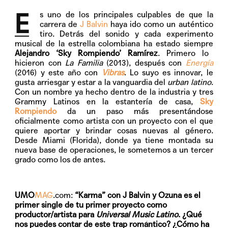
E
s uno de los principales culpables de que la
carrera de
J Balvin
haya ido como un auténtico
tiro. Detrás del sonido y cada experimento
musical de la estrella colombiana ha estado siempre
Alejandro ‘Sky Rompiendo’ Ramírez
. Primero lo
hicieron con
La Familia
(2013), después con
Energía
(2016) y este año con
Vibras
. Lo suyo es innovar, le
gusta arriesgar y estar a la vanguardia del
urban latino
.
Con un nombre ya hecho dentro de la industria y tres
Grammy Latinos en la estantería de casa,
Sky
Rompiendo
da un paso más presentándose
oficialmente como artista con un proyecto con el que
quiere aportar y brindar cosas nuevas al género.
Desde Miami (Florida), donde ya tiene montada su
nueva base de operaciones, le sometemos a un tercer
grado como los de antes.
UMO
MAG
.com:
“Karma” con J Balvin y Ozuna es el
primer single de tu primer proyecto como
productor/artista para
Universal Music Latino
. ¿Qué
nos puedes contar de este trap romántico? ¿Cómo ha