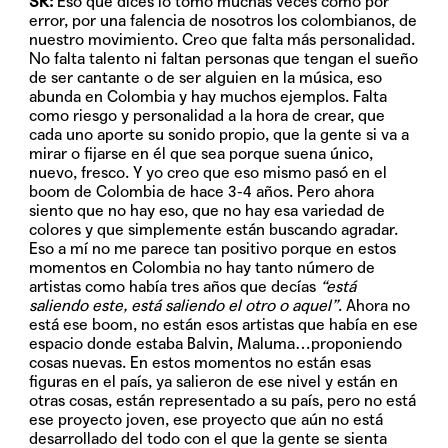
SR:
Eso que dices lo tomo muchas veces como por
error, por una falencia de nosotros los colombianos, de
nuestro movimiento. Creo que falta más personalidad.
No falta talento ni faltan personas que tengan el sueño
de ser cantante o de ser alguien en la música, eso
abunda en Colombia y hay muchos ejemplos. Falta
como riesgo y personalidad a la hora de crear, que
cada uno aporte su sonido propio, que la gente si va a
mirar o fijarse en él que sea porque suena único,
nuevo, fresco. Y yo creo que eso mismo pasó en el
boom de Colombia de hace 3-4 años. Pero ahora
siento que no hay eso, que no hay esa variedad de
colores y que simplemente están buscando agradar.
Eso a mí no me parece tan positivo porque en estos
momentos en Colombia no hay tanto número de
artistas como había tres años que decías
“está
saliendo este, está saliendo el otro o aquel”
. Ahora no
está ese boom, no están esos artistas que había en ese
espacio donde estaba Balvin, Maluma…proponiendo
cosas nuevas. En estos momentos no están esas
figuras en el país, ya salieron de ese nivel y están en
otras cosas, están representado a su país, pero no está
ese proyecto joven, ese proyecto que aún no está
desarrollado del todo con el que la gente se sienta