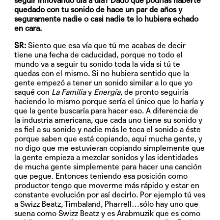
seguir innovando día a día? Dado que podrías haberte
quedado con tu sonido de hace un par de años y
seguramente nadie o casi nadie te lo hubiera echado
en cara.
SR:
Siento que esa vía que tú me acabas de decir
tiene una fecha de caducidad, porque no todo el
mundo va a seguir tu sonido toda la vida si tú te
quedas con el mismo. Si no hubiera sentido que la
gente empezó a tener un sonido similar a lo que yo
saqué con
La Familia
y
Energía
, de pronto seguiría
haciendo lo mismo porque sería el único que lo haría y
que la gente buscaría para hacer eso. A diferencia de
la industria americana, que cada uno tiene su sonido y
es fiel a su sonido y nadie más le toca el sonido a éste
porque saben que está copiando, aquí mucha gente, y
no digo que me estuvieran copiando simplemente que
la gente empieza a mezclar sonidos y las identidades
de mucha gente simplemente para hacer una canción
que pegue. Entonces teniendo esa posición como
productor tengo que moverme más rápido y estar en
constante evolución por así decirlo. Por ejemplo tú ves
a Swizz Beatz, Timbaland, Pharrell…sólo hay uno que
suena como Swizz Beatz y es Arabmuzik que es como