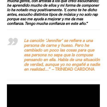
mucha gente, con artistas a los que crecí escuchando;
he aprendido mucho de ellos y mi forma de componer
lo ha notado muy positivamente. Y, como te he dicho
antes, escucho distintos tipos de música y no solo rap
porque eso me ayuda a mejorar y me da más
confianza. Tengo mucha confianza en este año.”
La canción ‘Jennifer’ se refiere a una
persona de carne y hueso. Pero he
cambiado un poco las cosas para que
esa persona no sepa que la compuse
pensando en ella. Habla de una situación
de verdad, aunque yo no engañé a nadie
en realidad…
” – TRINIDAD CARDONA