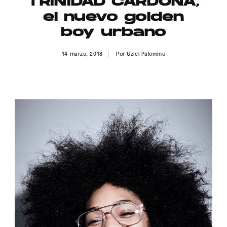
TRINIDAD CARDONA,
Publicidad
el nuevo golden
Contacto
boy urbano
Aviso Legal
14 marzo, 2018
Por
Uziel Palomino
© 2015-2022 UMOMAG. PROPIEDAD DE UMO agency. TODOS LOS
DERECHOS RESERVADOS.