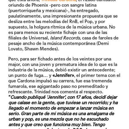
oriundo de Phoenix -pero con sangre latina
(puertorriqueña y mexicana)-, ha entregado,
paulatinamente, una impresionante propuesta que se
desliza entre las melodías del RnB, el Pop, y por
supuesto, la holgura rítmica de la música urbana. No
es para menos su reciente fichaje con una de las
filiales de Universal,
Island Records
, casa de faroles de
pesaje ancho de la música contemporánea (Demi
Lovato, Shawn Mendes).
Pero, para ser fichado antes de los veintes por una
major, con una joven y prematura idea de lo que es la
industria de la música, debió existir un antecedente;
un punto de fuga… y
«Jennifer»
, el primer tema con el
que Cardona impulsó su carrera, fue esa tremenda
fumarola, ese agigantado paso no premeditado y
refrescante. Trinidad nos comenta al respecto.
“
Cuando publiqué ‘Jennifer’, con 17 años, decidí dejar
que calase en la gente, que tuviese un recorrido; y ha
llegado el momento de empezar a lanzar música en
serio. Gran parte de mi música es una amalgama de
urban y pop, es una mezcla que no he escuchado
antes y que creo que funciona muy bien. Tengo