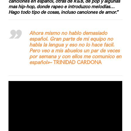
canciones en español, otras de R&B, de pop y algunas
más hip-hop, donde rapeo e introduzco melodías…
Hago todo tipo de cosas, incluso canciones de amor.”
Ahora mismo no hablo demasiado
español. Gran parte de mi equipo no
habla la lengua y eso no lo hace fácil.
Pero veo a mis abuelos un par de veces
por semana y con ellos me comunico en
español»
– TRINIDAD CARDONA