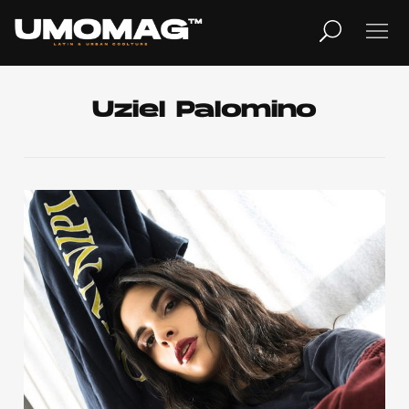
MUSICA
LIFESTYLE
Uziel Palomino
REVISTA
TV
Home
Cover Story