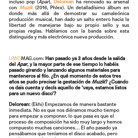
incluso pop (
Apar
),
Delorean
ha renovado su arsenal
con
Muzik
(2016, Phlex). Un detalladísimo álbum en
donde más allá de demostrar su camaleónica
producción musical, han dado un salto entero hacia la
libertad de manejarse bajo su propio sello y sus
propias reglas. Hablamos con la banda sobre esta
distinguida y más electrónica nueva producción.
UMO
MAG.com:
Han pasado ya 3 años desde la salida
del
Apar
, y la mayor parte de ese tiempo lo habéis
pasado girando y lanzando algunos materiales para
manteneros al filo. ¿En qué momento de estos tres
años se pudo precisar la gestación de
Muzik
? ¿Cuándo
os dais cuenta y decís aquello de ‘vaya, estamos listos
para un nuevo disco’?
Delorean:
(Ekhi) Empezamos de manera bastante
inmediata. No es que nos diéramos mucho tiempo
para empezar a componer, lo que pasa es que el
proceso de composición ha sido muy largo y hemos
compuesto muchas canciones… El año pasado ya
pensábamos que teníamos el disco acabado, pero