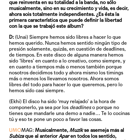
que reinventa en su totalidad a la banda, no sólo
musicalmente, sino en su crecimiento y vida, es decir,
ahora sois totalmente independientes. ¿Es ésta la
primera característica que puede definir la libertad
con la que se trabajó este álbum?
D:
(Unai) Siempre hemos sido libres a hacer lo que
hemos querido. Nunca hemos sentido ningún tipo de
presión solamente, quizás, en cuestión de deadlines,
de tiempos. En este disco de alguna manera hemos
sido ‘libres’ en cuanto a lo creativo, como siempre, y
en cuanto a tiempos más o menos también porque
nosotros decidimos todo y ahora mismo los timings
más o menos los llevamos nosotros. Ahora somos
libres del todo para hacer lo que queremos, pero lo
hemos sido casi siempre.
(Ekhi) El disco ha sido ‘muy relajado’ a la hora de
componerlo, ya sea por los
deadlines
o porque no
tienes que mandarle una demo a nadie… Te lo cocinas
tú y eso te pone un poco a favor las cosas.
UMO
MAG:
Musicalmente,
Muzik
se asemeja más al
Subiza
que al anterior
Apar
en todos los sentido,