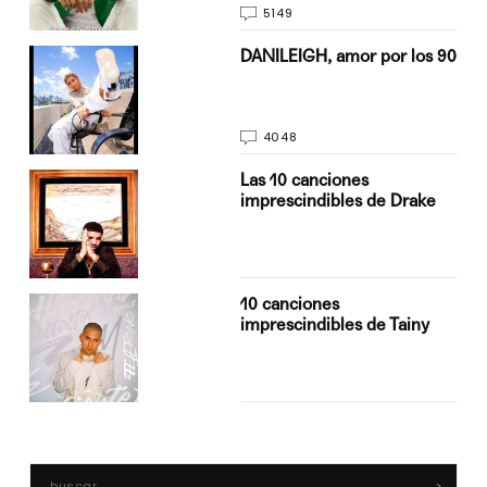
5149
n
DANILEIGH, amor por los 90
4048
Las 10 canciones
imprescindibles de Drake
10 canciones
imprescindibles de Tainy