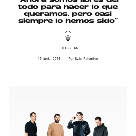
“Ahora somos libres del
Publicidad
todo para hacer lo que
queramos, pero casi
Contacto
siempre lo hemos sido”
Aviso Legal
—DELOREAN
© 2015-2022 UMOMAG. PROPIEDAD DE UMO agency. TODOS LOS
DERECHOS RESERVADOS.
15 junio, 2016
Por
Uziel Palomino