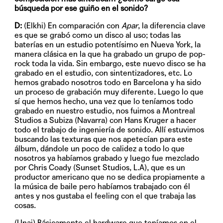
búsqueda por ese guiño en el sonido?
D:
(Elkhi) En comparación con
Apar
, la diferencia clave
es que se grabó como un disco al uso; todas las
baterías en un estudio potentísimo en Nueva York, la
manera clásica en la que ha grabado un grupo de pop-
rock toda la vida. Sin embargo, este nuevo disco se ha
grabado en el estudio, con sintentizadores, etc. Lo
hemos grabado nosotros todo en Barcelona y ha sido
un proceso de grabación muy diferente. Luego lo que
sí que hemos hecho, una vez que lo teníamos todo
grabado en nuestro estudio, nos fuimos a Montreal
Studios a Subiza (Navarra) con Hans Kruger a hacer
todo el trabajo de ingeniería de sonido. Allí estuvimos
buscando las texturas que nos apetecían para este
álbum, dándole un poco de calidez a todo lo que
nosotros ya habíamos grabado y luego fue mezclado
por Chris Coady (Sunset Studios, L.A), que es un
productor americano que no se dedica propiamente a
la música de baile pero habíamos trabajado con él
antes y nos gustaba el feeling con el que trabaja las
cosas.
(Unai) Básicamente el hardware que teníamos en el