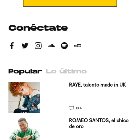
Conéctate
Popular
Lo último
a su
RAYE, talento made in UK
134
do
ROMEO SANTOS, el chico
de oro