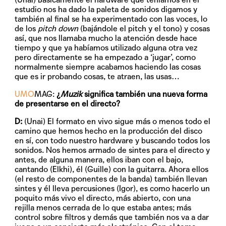
estudio nos ha dado la paleta de sonidos digamos y
también al final se ha experimentado con las voces, lo
de los
pitch down
(bajándole el pitch y el tono) y cosas
así, que nos llamaba mucho la atención desde hace
tiempo y que ya habíamos utilizado alguna otra vez
pero directamente se ha empezado a ‘jugar’, como
normalmente siempre acabamos haciendo las cosas
que es ir probando cosas, te atraen, las usas…
UMO
MAG:
¿
Muzik
significa también una nueva forma
de presentarse en el directo?
D:
(Unai) El formato en vivo sigue más o menos todo el
camino que hemos hecho en la producción del disco
en sí, con todo nuestro hardware y buscando todos los
sonidos. Nos hemos armado de sintes para el directo y
antes, de alguna manera, ellos iban con el bajo,
cantando (Elkhi), él (Guille) con la guitarra. Ahora ellos
(el resto de componentes de la banda) también llevan
sintes y él lleva percusiones (Igor), es como hacerlo un
poquito más vivo el directo, más abierto, con una
rejilla menos cerrada de lo que estaba antes; más
control sobre filtros y demás que también nos va a dar