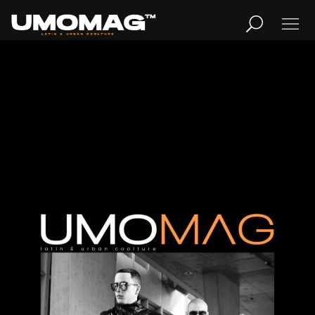
Publicidad
MUSICA
LIFESTYLE
REVISTA
TV
Home
Cover Story
REVISTA
Cover Story