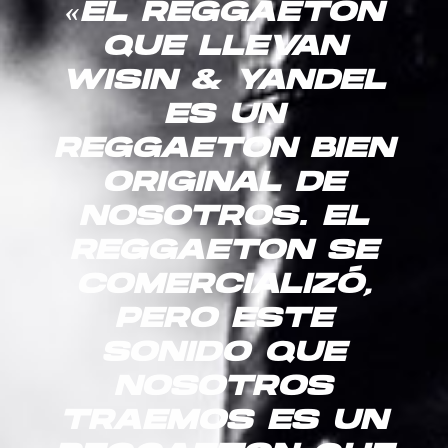
«EL REGGAETON
QUE LLEVAN
WISIN & YANDEL
ES UN
REGGAETON BIEN
ORIGINAL DE
NOSOTROS. EL
REGGAETON SE
COMERCIALIZÓ,
PERO ESTE
SONIDO QUE
NOSOTROS
TRAEMOS ES UN