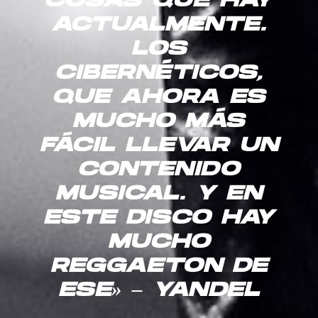
COSAS QUE HAY
ACTUALMENTE.
LOS
CIBERNÉTICOS,
QUE AHORA ES
MUCHO MÁS
FÁCIL LLEVAR UN
CONTENIDO
MUSICAL. Y EN
ESTE DISCO HAY
MUCHO
REGGAETON DE
ESE» – YANDEL