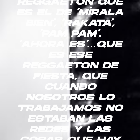
REGGAETON QUE
ES EL DE ‘MÍRALA
BIEN’, ‘RAKATA’,
‘PAM PAM’,
‘AHORA ES’…QUE
ES ESE
REGGAETON DE
FIESTA, QUE
CUANDO
NOSOTROS LO
TRABAJAMOS NO
ESTABAN LAS
REDES Y LAS