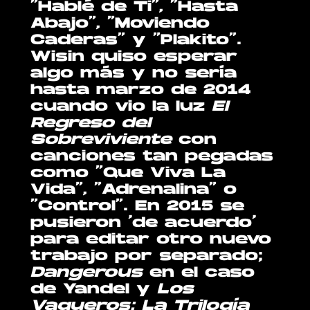
“Hablé de Ti”, “Hasta
Abajo”, “Moviendo
Caderas” y “Plakito”.
Wisin quiso esperar
algo más y no sería
hasta marzo de 2014
cuando vio la luz
El
Regreso del
Sobreviviente
con
canciones tan pegadas
como “Que Viva La
Vida”, “Adrenalina” o
“Control”. En 2015 se
pusieron ‘de acuerdo’
para editar otro nuevo
trabajo por separado;
Dangerous
en el caso
de Yandel y
Los
Vaqueros: La Trilogía