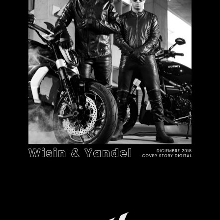
WISIN & YANDEL,
Publicidad
puro reggaeton
Contacto
Aviso Legal
© 2015-2022 UMOMAG. PROPIEDAD DE UMO agency. TODOS LOS
DERECHOS RESERVADOS.