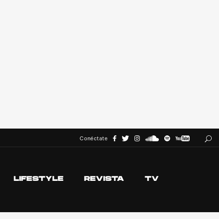
Conéctate
LIFESTYLE
REVISTA
TV