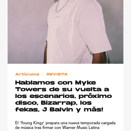
Publicidad
Contacto
Aviso Legal
© 2015-2022 UMOMAG. PROPIEDAD DE UMO agency. TODOS LOS
DERECHOS RESERVADOS.
Artículos
REVISTA
Hablamos con Myke
Towers de su vuelta a
los escenarios, próximo
disco, Bizarrap, los
fekas, J Balvin y más!
El 'Young Kingz' prepara una nueva temporada cargada
de música tras firmar con Warner Music Latina