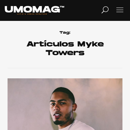
MUSICA
LIFESTYLE
Tag:
Artículos Myke
Towers
REVISTA
TV
Home
Cover Story