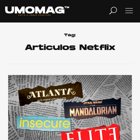
MUSICA
LIFESTYLE
Tag:
Articulos Netflix
REVISTA
TV
Home
Cover Story