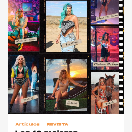
Publicidad
Contacto
Aviso Legal
© 2015-2022 UMOMAG. PROPIEDAD DE UMO agency. TODOS LOS
DERECHOS RESERVADOS.
Artículos
REVISTA