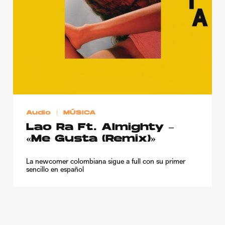
Publicidad
Contacto
Aviso Legal
© 2015-2022 UMOMAG. PROPIEDAD DE UMO agency. TODOS LOS
DERECHOS RESERVADOS.
Audio
MÚSICA
Lao Ra Ft. Almighty –
«Me Gusta (Remix)»
La newcomer colombiana sigue a full con su primer
sencillo en español