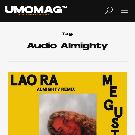
MUSICA
LIFESTYLE
Tag:
Audio Almighty
REVISTA
TV
Home
Cover Story