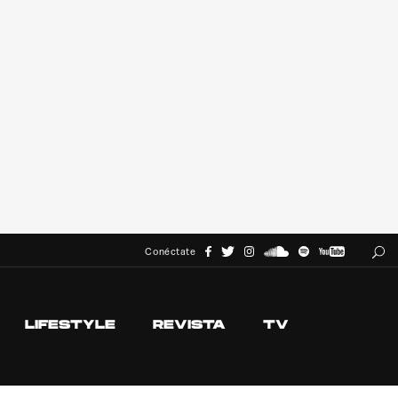
Conéctate
LIFESTYLE
REVISTA
TV