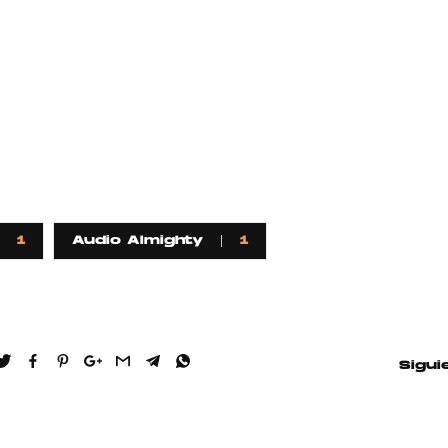
1
Audio Almighty
1
Sigui