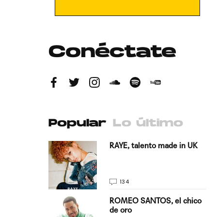
Conéctate
Popular
Lo último
antado a su
RAYE, talento made in UK
134
E, pisando
ROMEO SANTOS, el chico
de oro