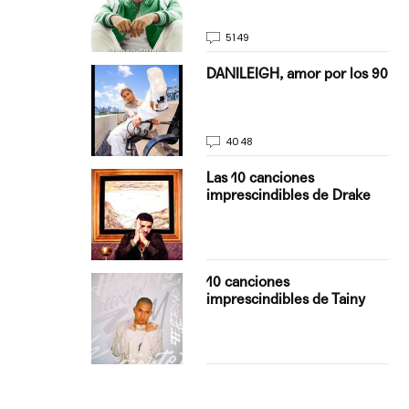
5149
on Justin
DANILEIGH, amor por los 90
La…
4048
turo del
Las 10 canciones
imprescindibles de Drake
con Boza
10 canciones
', el…
imprescindibles de Tainy