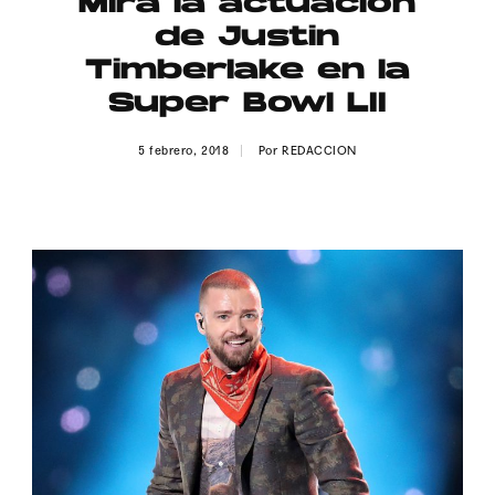
Mira la actuación
Publicidad
de Justin
Contacto
Timberlake en la
Super Bowl LII
Aviso Legal
5 febrero, 2018
Por
REDACCION
© 2015-2022 UMOMAG. PROPIEDAD DE UMO agency. TODOS LOS
DERECHOS RESERVADOS.