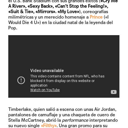
el U.S. Bank Stadium con sus grandes éxitos (
«Cry Me
A River», «Sexy Back», «Can’t Stop the Feeling!»,
«Suit & Tie», «Mirrors». «My Love»
), coreografías
milimétricas y un merecido homenaje a
Prince
(«I
Would Die 4 U») en la ciudad natal de la leyenda del
Pop.
Timberlake, quien salió a escena con unas Air Jordan,
pantalones de camuflaje y una chaqueta de cuero de
Stella McCartney, abrió la
performance
interpretando
su nuevo single
«Filthy»
. Una gran promo para su