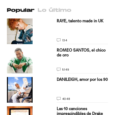
Popular
Lo último
a su
RAYE, talento made in UK
134
do
ROMEO SANTOS, el chico
de oro
5149
n
DANILEIGH, amor por los 90
4048
Las 10 canciones
imprescindibles de Drake