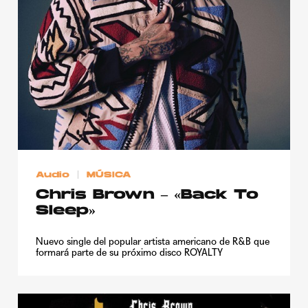
Publicidad
Contacto
Aviso Legal
© 2015-2022 UMOMAG. PROPIEDAD DE UMO agency. TODOS LOS
DERECHOS RESERVADOS.
Audio
MÚSICA
Chris Brown – «Back To
Sleep»
Nuevo single del popular artista americano de R&B que
formará parte de su próximo disco ROYALTY