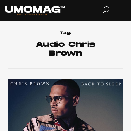
MUSICA
LIFESTYLE
Tag:
Audio Chris
Brown
REVISTA
TV
Home
Cover Story