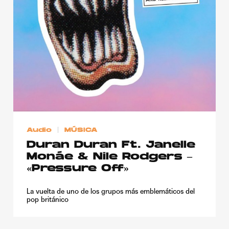
Publicidad
Contacto
Aviso Legal
© 2015-2022 UMOMAG. PROPIEDAD DE UMO agency. TODOS LOS
DERECHOS RESERVADOS.
Audio
MÚSICA
Duran Duran Ft. Janelle
Monáe & Nile Rodgers –
«Pressure Off»
La vuelta de uno de los grupos más emblemáticos del
pop británico