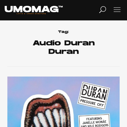
MUSICA
LIFESTYLE
Tag:
Audio Duran
Duran
REVISTA
TV
Home
Cover Story