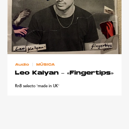
Publicidad
Contacto
Aviso Legal
© 2015-2022 UMOMAG. PROPIEDAD DE UMO agency. TODOS LOS
DERECHOS RESERVADOS.
Audio
MÚSICA
Leo Kalyan – «Fingertips»
RnB selecto 'made in UK'