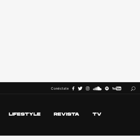
Conéctate
LIFESTYLE
REVISTA
TV