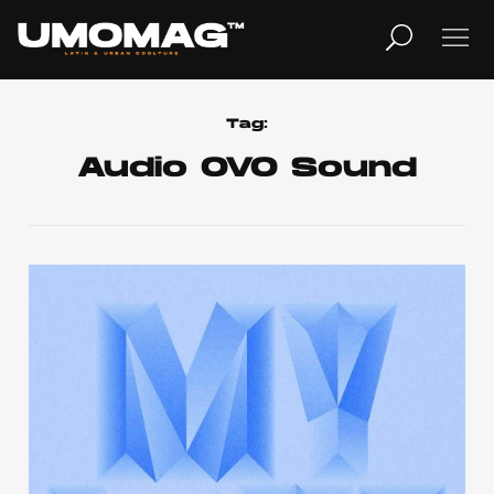
MUSICA
LIFESTYLE
Tag:
Audio OVO Sound
REVISTA
TV
Home
Cover Story