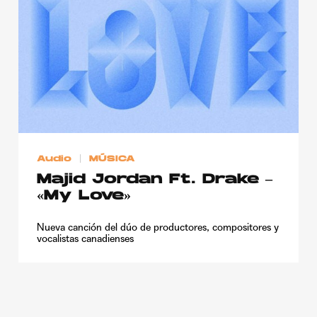
Publicidad
Contacto
Aviso Legal
© 2015-2022 UMOMAG. PROPIEDAD DE UMO agency. TODOS LOS
DERECHOS RESERVADOS.
Audio
MÚSICA
Majid Jordan Ft. Drake –
«My Love»
Nueva canción del dúo de productores, compositores y
vocalistas canadienses