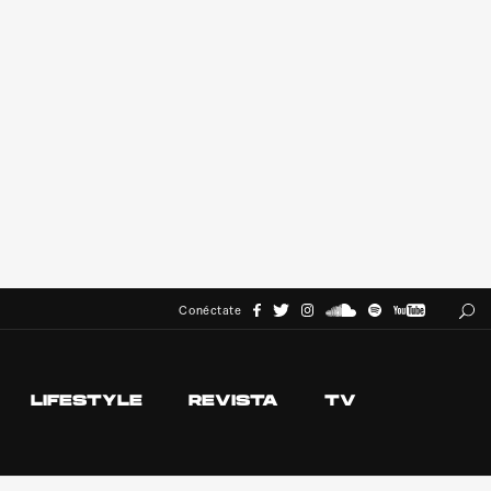
Conéctate
LIFESTYLE
REVISTA
TV