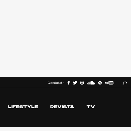
Conéctate
LIFESTYLE
REVISTA
TV