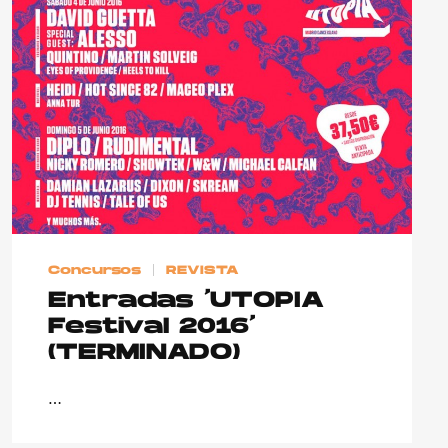
Concursos
REVISTA
Entradas ‘UTOPIA
Festival 2016’
(TERMINADO)
…