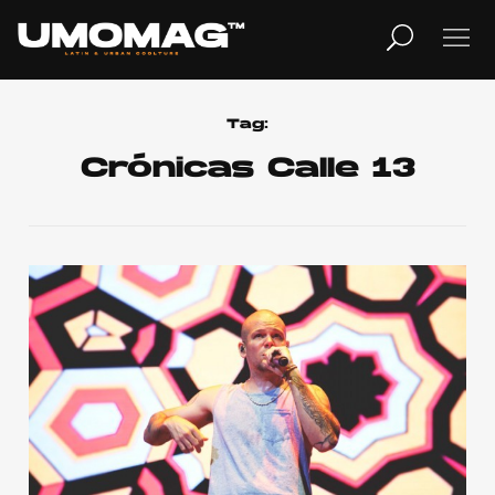
MUSICA
LIFESTYLE
Tag:
Crónicas Calle 13
REVISTA
TV
Home
Cover Story