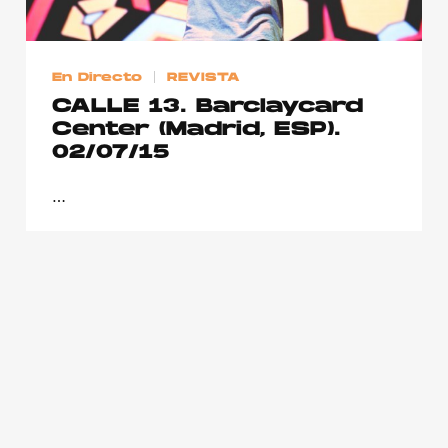
Publicidad
Contacto
En Directo
REVISTA
Aviso Legal
CALLE 13. Barclaycard
Center (Madrid, ESP).
02/07/15
© 2015-2022 UMOMAG. PROPIEDAD DE UMO agency. TODOS LOS
DERECHOS RESERVADOS.
…