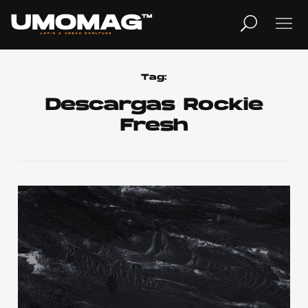
MUSICA
LIFESTYLE
Tag:
Descargas Rockie
Fresh
REVISTA
TV
Home
Cover Story