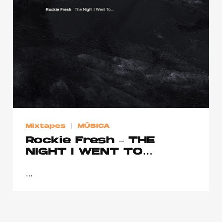
Publicidad
Contacto
Aviso Legal
© 2015-2022 UMOMAG. PROPIEDAD DE UMO agency. TODOS LOS
DERECHOS RESERVADOS.
Mixtapes
MÚSICA
Rockie Fresh – THE
NIGHT I WENT TO…
…