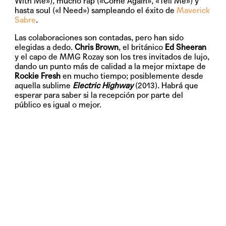
With Me»
), mucho rap (
«Come Again»
,
«Tell Me»
) y
hasta soul (
«I Need»
) sampleando el éxito de
Maverick
Sabre
.
Las colaboraciones son contadas, pero han sido
elegidas a dedo.
Chris Brown
, el británico
Ed Sheeran
y el capo de MMG Rozay son los tres invitados de lujo,
dando un punto más de calidad a la mejor mixtape de
Rockie Fresh
en mucho tiempo; posiblemente desde
aquella sublime
Electric Highway
(2013). Habrá que
esperar para saber si la recepción por parte del
público es igual o mejor.