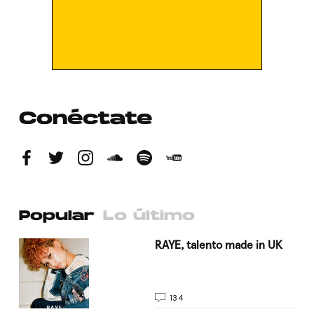
Conéctate
Popular
Lo último
a su
RAYE, talento made in UK
134