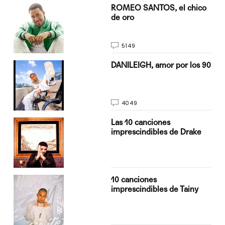
do
ROMEO SANTOS, el chico
de oro
5149
n
DANILEIGH, amor por los 90
4049
Las 10 canciones
imprescindibles de Drake
10 canciones
imprescindibles de Tainy