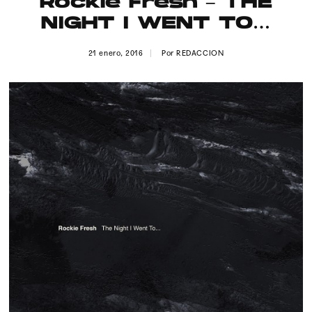
Rockie Fresh – THE
Publicidad
NIGHT I WENT TO…
Contacto
21 enero, 2016
Por
REDACCION
Aviso Legal
© 2015-2022 UMOMAG. PROPIEDAD DE UMO agency. TODOS LOS
DERECHOS RESERVADOS.