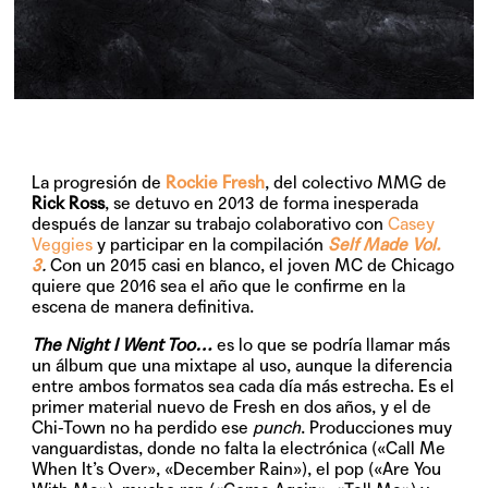
La progresión de
Rockie Fresh
, del colectivo MMG de
Rick Ross
, se detuvo en 2013 de forma inesperada
después de lanzar su trabajo colaborativo con
Casey
Veggies
y participar en la compilación
Self Made Vol.
3
.
Con un 2015 casi en blanco, el joven MC de Chicago
quiere que 2016 sea el año que le confirme en la
escena de manera definitiva.
The Night I Went Too…
es lo que se podría llamar más
un álbum que una mixtape al uso, aunque la diferencia
entre ambos formatos sea cada día más estrecha. Es el
primer material nuevo de Fresh en dos años, y el de
Chi-Town no ha perdido ese
punch
. Producciones muy
vanguardistas, donde no falta la electrónica (
«Call Me
When It’s Over»
,
«December Rain»
), el pop (
«Are You