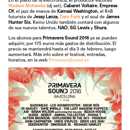
En el plano de la electrónica, el productor escocés
Hudson Mohawke
(dj set),
Cabaret Voltaire
,
Empress
Of
, el jazz de manos de
Kamasi Washington
, el RnB
futurista de
Jessy Lanza
,
Dam Funk
y el soul de
James
Hunter Six
. Reino Unido también contará con algunos
de sus nuevos talentos,
NAO
,
SG Lewis
y
Shura
.
Los abonos para
Primavera Sound 2016
ya se pueden
adquirir, por
175 euros
más gastos de distribución. El
precio se mantendrá hasta el día 3 de febrero, luego
aumentará. Más info sobre el festival, entradas,
horarios, en la web
PrimaveraSound.es