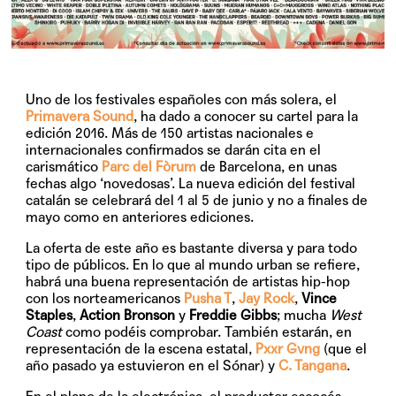
Uno de los festivales españoles con más solera, el
Primavera Sound
, ha dado a conocer su cartel para la
edición 2016. Más de 150 artistas nacionales e
internacionales confirmados se darán cita en el
carismático
Parc del Fòrum
de Barcelona, en unas
fechas algo ‘novedosas’. La nueva edición del festival
catalán se celebrará del
1 al 5 de junio
y no a finales de
mayo como en anteriores ediciones.
La oferta de este año es bastante diversa y para todo
tipo de públicos. En lo que al mundo urban se refiere,
habrá una buena representación de artistas hip-hop
con los norteamericanos
Pusha T
,
Jay Rock
,
Vince
Staples
,
Action Bronson
y
Freddie Gibbs
; mucha
West
Coast
como podéis comprobar. También estarán, en
representación de la escena estatal,
Pxxr Gvng
(que el
año pasado ya estuvieron en el Sónar) y
C. Tangana
.