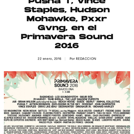
Pusha T, Vince
Publicidad
Staples, Hudson
Contacto
Mohawke, Pxxr
Gvng, en el
Aviso Legal
Primavera Sound
2016
© 2015-2022 UMOMAG. PROPIEDAD DE UMO agency. TODOS LOS
DERECHOS RESERVADOS.
22 enero, 2016
Por
REDACCION