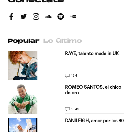
Conéctate
Popular
Lo último
a su
RAYE, talento made in UK
134
do
ROMEO SANTOS, el chico
de oro
5149
n
DANILEIGH, amor por los 90