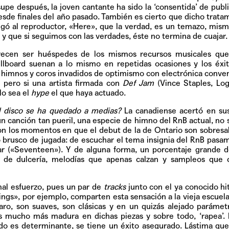
Pop
pe después, la joven cantante ha sido la ‘consentida’ de publ
sde finales del año pasado. También es cierto que dicho trata
gó al reproductor, «
Here»
, que la verdad, es un temazo, mis
y que si seguimos con las verdades, éste no termina de cuajar.
ecen ser huéspedes de los mismos recursos musicales que
Hablamos 
illboard suenan a lo mismo en repetidas ocasiones y los éxi
sobre 'Bucle
de himnos y coros invadidos de optimismo con electrónica conv
, pero si una artista firmada con
Def Jam
(Vince Staples, Log
lo sea el
hype
el que haya actuado.
l disco se ha quedado a medias?
La canadiense acertó en sus
n canción tan pueril, una especie de himno del RnB actual, no s
on los momentos en que el debut de la de Ontario son sobresal
brusco de jugada: de escuchar el tema insignia del RnB pasa
r (
«Seventeen»
). Y de alguna forma, un porcentaje grande 
s de dulcería, melodías que apenas calzan y sampleos que 
mal esfuerzo, pues un par de
tracks
junto con el ya conocido hit
ings»
, por ejemplo, comparten esta sensación a la vieja escuela,
o, son suaves, son clásicas y en un quizás alejado parámetr
 mucho más madura en dichas piezas y sobre todo, ‘rapea’. 
eado es determinante, se tiene un éxito asegurado. Lástima qu