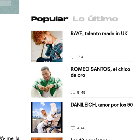
Popular
Lo último
antado a su
RAYE, talento made in UK
134
E, pisando
ROMEO SANTOS, el chico
de oro
5149
on Justin
DANILEIGH, amor por los 90
La…
4048
ify
me la
turo del