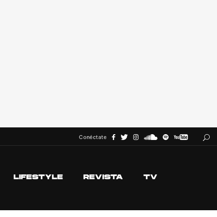
Conéctate
LIFESTYLE
REVISTA
TV