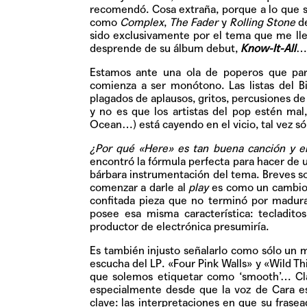
recomendó. Cosa extraña, porque a lo que su
como
Complex
,
The Fader
y
Rolling Stone
de
sido exclusivamente por el tema que me lle
desprende de su álbum debut,
Know-It-All
… 
Estamos ante una ola de poperos que par
comienza a ser monótono. Las listas del B
plagados de aplausos, gritos, percusiones 
y no es que los artistas del pop estén mal
Ocean…) está cayendo en el vicio, tal vez só
¿Por qué «Here» es tan buena canción y e
encontró la fórmula perfecta para hacer de u
bárbara instrumentación del tema. Breves s
comenzar a darle al
play
es como un cambio 
confitada pieza que no terminó por madura
posee esa misma característica: tecladito
productor de electrónica presumiría.
Es también injusto señalarlo como sólo un 
escucha del LP.
«Four Pink Walls»
y
«Wild Th
que solemos etiquetar como ‘smooth’… Clar
especialmente desde que la voz de Cara es
clave: las interpretaciones en que su fras