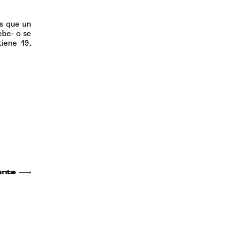
ás que un
ebe- o se
iene 19,
ente