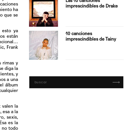
Las 10 canciones
icaciones
imprescindibles de Drake
miento ha
mo que se
 esto ya
con Boza
10 canciones
tos están
', el…
imprescindibles de Tainy
encional…
ic, Frank
 rimas y
e diga la
ientes, y
mos a una
del álbum
cualquier
 valen la
 esa a la
o, sexis,
Esa es la
e no todo