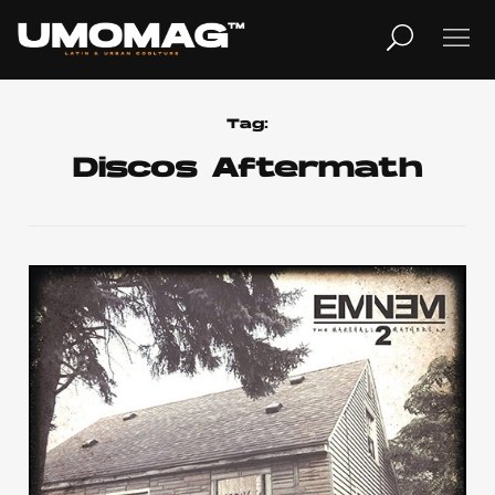
MUSICA
LIFESTYLE
Tag:
Discos Aftermath
REVISTA
TV
Home
Cover Story