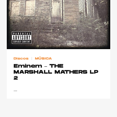
Publicidad
Contacto
Aviso Legal
© 2015-2022 UMOMAG. PROPIEDAD DE UMO agency. TODOS LOS
DERECHOS RESERVADOS.
Discos
MÚSICA
Eminem – THE
MARSHALL MATHERS LP
2
…