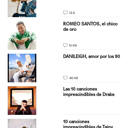
134
do
ROMEO SANTOS, el chico
de oro
5149
n
DANILEIGH, amor por los 90
4048
Las 10 canciones
imprescindibles de Drake
10 canciones
imprescindibles de Tainy