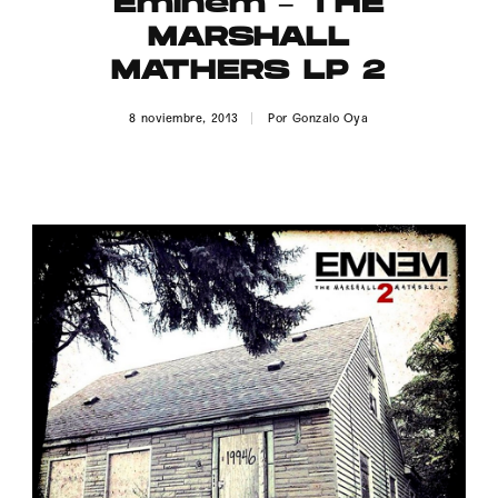
Eminem – THE
Publicidad
MARSHALL
Contacto
MATHERS LP 2
Aviso Legal
8 noviembre, 2013
Por
Gonzalo Oya
© 2015-2022 UMOMAG. PROPIEDAD DE UMO agency. TODOS LOS
DERECHOS RESERVADOS.