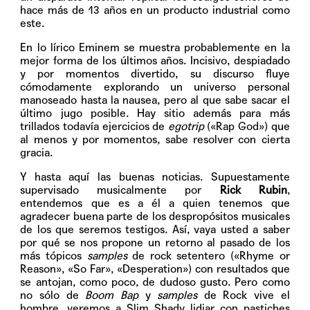
hace más de 13 años en un producto industrial como
este.
En lo lírico Eminem se muestra probablemente en la
mejor forma de los últimos años. Incisivo, despiadado
y por momentos divertido, su discurso fluye
cómodamente explorando un universo personal
manoseado hasta la nausea, pero al que sabe sacar el
último jugo posible. Hay sitio además para más
trillados todavía ejercicios de
egotrip
(«Rap God») que
al menos y por momentos, sabe resolver con cierta
gracia.
Y hasta aquí las buenas noticias. Supuestamente
supervisado musicalmente por
Rick Rubin
,
entendemos que es a él a quien tenemos que
agradecer buena parte de los despropósitos musicales
de los que seremos testigos. Así, vaya usted a saber
por qué se nos propone un retorno al pasado de los
más tópicos
samples
de rock setentero («Rhyme or
Reason», «So Far», «Desperation») con resultados que
se antojan, como poco, de dudoso gusto. Pero como
no sólo de
Boom Bap
y
samples
de Rock vive el
hombre, veremos a Slim Shady lidiar con pastiches