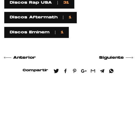
Discos Rap USA
31
Discos Aftermath
1
Discos Eminem
1
Anterior
Siguiente
Compartir