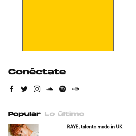
Conéctate
Popular
Lo último
a su
RAYE, talento made in UK