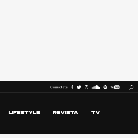
Conéctate
LIFESTYLE
REVISTA
TV