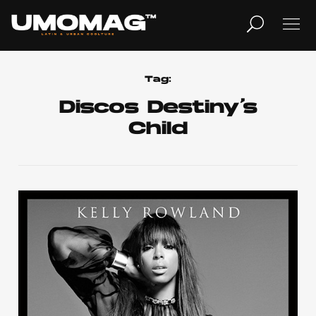
MUSICA
LIFESTYLE
Tag:
Discos Destiny’s
Child
REVISTA
TV
Home
Cover Story