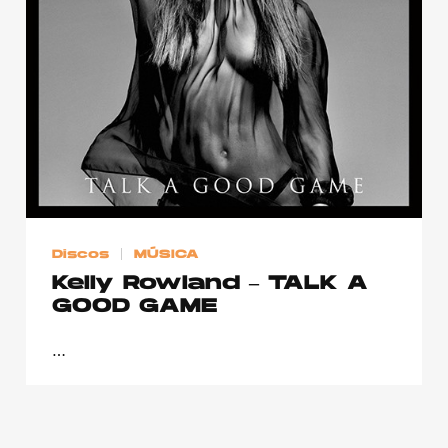
Publicidad
Contacto
Aviso Legal
© 2015-2022 UMOMAG. PROPIEDAD DE UMO agency. TODOS LOS
DERECHOS RESERVADOS.
Discos
MÚSICA
Kelly Rowland – TALK A
GOOD GAME
…