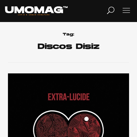
MUSICA
LIFESTYLE
Tag:
Discos Disiz
REVISTA
TV
Home
Cover Story