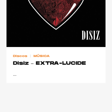
Publicidad
Contacto
Aviso Legal
© 2015-2022 UMOMAG. PROPIEDAD DE UMO agency. TODOS LOS
DERECHOS RESERVADOS.
Discos
MÚSICA
Disiz – EXTRA-LUCIDE
…