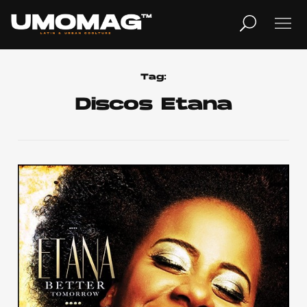
MUSICA
LIFESTYLE
Tag:
Discos Etana
REVISTA
TV
Home
Cover Story