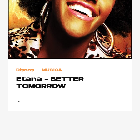
Publicidad
Contacto
Aviso Legal
© 2015-2022 UMOMAG. PROPIEDAD DE UMO agency. TODOS LOS
DERECHOS RESERVADOS.
Discos
MÚSICA
Etana – BETTER
TOMORROW
…