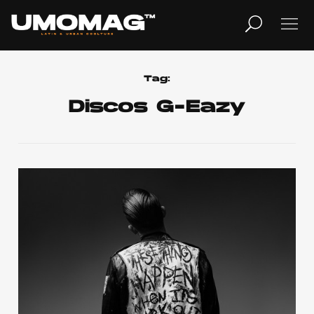
MUSICA
LIFESTYLE
Tag:
Discos G-Eazy
REVISTA
TV
Home
Cover Story