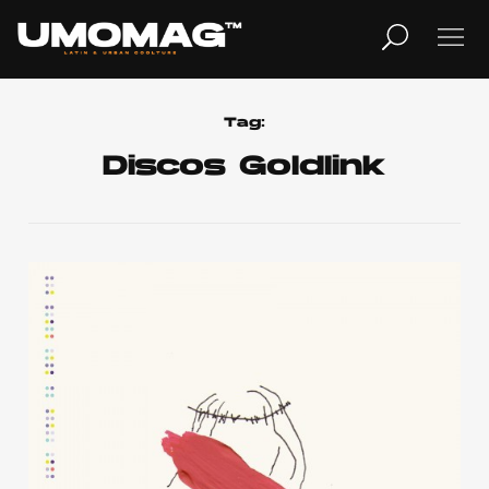
MUSICA
LIFESTYLE
Tag:
Discos Goldlink
REVISTA
TV
Home
Cover Story