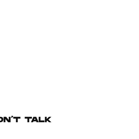
DN’T TALK