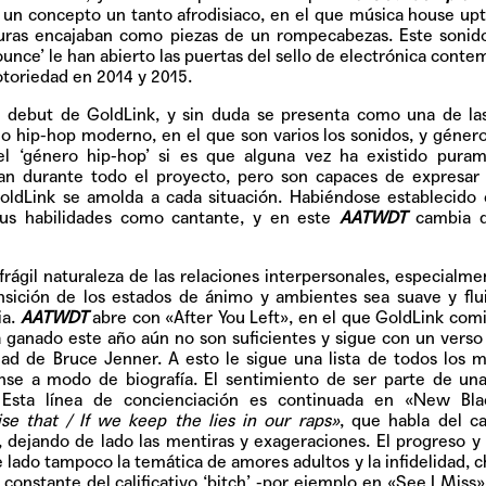
Pop
 un concepto un tanto afrodisiaco, en el que música house up
uras encajaban como piezas de un rompecabezas. Este sonido
bounce’ le han abierto las puertas del sello de electrónica cont
notoriedad en 2014 y 2015.
 debut de GoldLink, y sin duda se presenta como una de las
Hablamos 
 o hip-hop moderno, en el que son varios los sonidos, y géner
sobre 'Bucle
el ‘género hip-hop’ si es que alguna vez ha existido puram
an durante todo el proyecto, pero son capaces de expresar 
GoldLink se amolda a cada situación. Habiéndose establecid
sus habilidades como cantante, y en este
AATWDT
cambia 
rágil naturaleza de las relaciones interpersonales, especialme
nsición de los estados de ánimo y ambientes sea suave y flu
ia.
AATWDT
abre con
«After You Left»
, en el que GoldLink com
ganado este año aún no son suficientes y sigue con un verso
dad de Bruce Jenner. A esto le sigue una lista de todos los 
se a modo de biografía. El sentimiento de ser parte de un
 Esta línea de concienciación es continuada en
«New Bla
ise that / If we keep the lies in our raps»
, que habla del c
p, dejando de lado las mentiras y exageraciones. El progreso 
e lado tampoco la temática de amores adultos y la infidelidad, 
 constante del calificativo ‘bitch’ -por ejemplo en
«See I Miss»