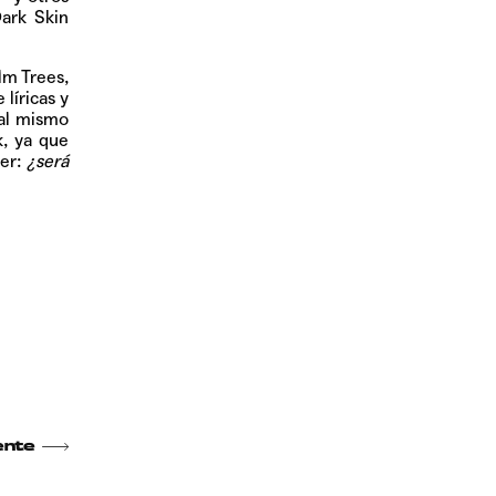
ark Skin
lm Trees,
e líricas y
 al mismo
k, ya que
er:
¿será
ente