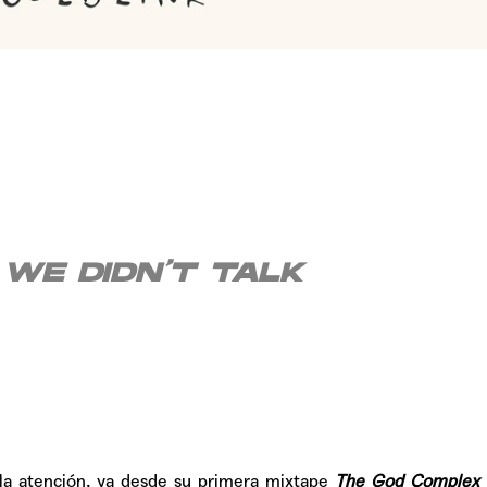
TAINY, adel
tiempo
NICKI NICOL
fuerte
 WE DIDN’T TALK
Hablamos c
Quiles de '
la atención, ya desde su primera mixtape
The God
Complex
GRIFF, el fu