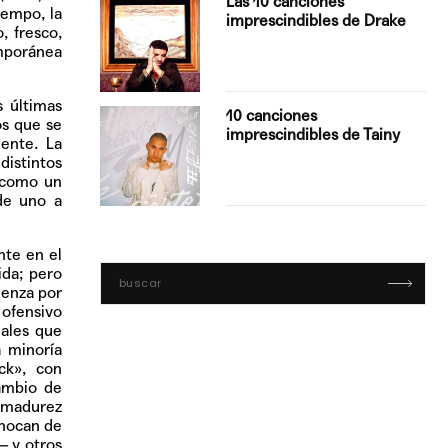
Las 10 canciones
tempo, la
imprescindibles de Drake
, fresco,
emporánea
 últimas
con Boza
10 canciones
os que se
', el…
imprescindibles de Tainy
ente. La
distintos
o como un
de uno a
nte en el
ida; pero
ienza por
 ofensivo
males que
a minoría
ck»
, con
ambio de
y madurez
chocan de
–
y otros