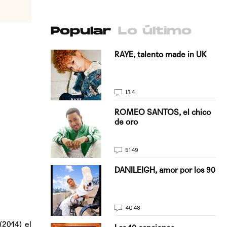
Popular
Lo último
antado a su
RAYE, talento made in UK
134
E, pisando
ROMEO SANTOS, el chico
de oro
5149
on Justin
DANILEIGH, amor por los 90
La…
4048
(2014) el
turo del