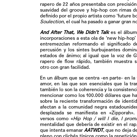
rapero de 22 años presentaba con precisión
suavidad del groove y hip-hop con rimas d
definido por el propio artista como ‘future 
Soulection
, el cual ha pasado a ganar gran 
And After That, We Didn’t Talk
es el álbum
incorporaciones a esta ola de ‘new hip-hop’
entremezclan reformando el significado d
percusión y los sintes burbujeantes domin
estados de ánimo; al igual que la voz de 
rapero de flow rápido, también muestra 
otro con gran facilidad.
En un álbum que se centra -en parte- en la f
amor, en las que son esenciales que la tra
también lo son la coherencia y la consistenc
mencionar como los 100.000 dólares que ha 
sobre la reciente transformación de identi
afectan a la comunidad negra estadouniden
desplazada se manifiesta en
«Zipporah»
.
versos como «
Hip Hop / will I die, I prom
mentalidad que debería de existir en el ra
que intenta emanar
AATWDT
, que no deja d
pleno con clichés típicos como la repetición