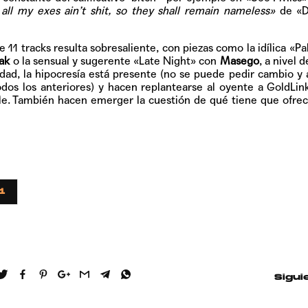
all my exes ain’t shit, so they shall remain nameless»
de
«D
 11 tracks resulta sobresaliente, con piezas como la idílica
«Pa
ak
o la sensual y sugerente
«Late Night»
con
Masego
, a nivel d
idad, la hipocresía está presente (no se puede pedir cambio y
dos los anteriores) y hacen replantearse al oyente a GoldLin
ble. También hacen emerger la cuestión de qué tiene que ofrec
1
Sigui