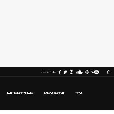
Conéctate
LIFESTYLE
REVISTA
TV