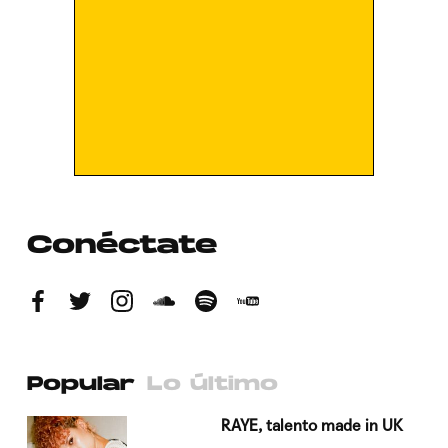
Conéctate
Popular
Lo último
a su
RAYE, talento made in UK