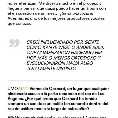
no se eternizan. Me divertí mucho en el proceso y
llegué a pensar que quizá puedo hacer un álbum con
él en cuestión de un mes…
¡Sería una locura!
Además, es uno de los mejores productores vocales
que conozco.
CRECÍ INFLUENCIADO POR GENTE
COMO KANYE WEST O ANDRÉ 3000,
QUE COMENZARON HACIENDO HIP-
HOP MÁS O MENOS ORTODOXO Y
EVOLUCIONARON HACIA ALGO
TOTALMENTE DISTINTO
UMO
MAG
:
Vienes de Oaxnard, un lugar que cualquier
aficionado asocia a la parte más indie del rap de Los
Ángeles. ¿Por qué crees que Oaxnard ha tenido
siempre un sonido o un estilo tan concreto dentro del
rap de californiano a lo largo de estos años?
AP:
Nuestra ciudad está a las afueras de LA y eso nos