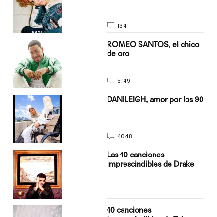
134
do
ROMEO SANTOS, el chico
de oro
5149
n
DANILEIGH, amor por los 90
4048
Las 10 canciones
imprescindibles de Drake
10 canciones