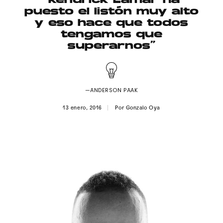
“Kendrick Lamar ha
Publicidad
puesto el listón muy alto
y eso hace que todos
Contacto
tengamos que
superarnos”
Aviso Legal
© 2015-2022 UMOMAG. PROPIEDAD DE UMO agency. TODOS LOS
DERECHOS RESERVADOS.
—ANDERSON PAAK
13 enero, 2016
Por
Gonzalo Oya