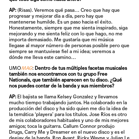
AP:
(Risas). Veremos qué pasa… Creo que hay que
progresar y mejorar día a día, pero hay que
mantenerse humilde. Es un paso hacia el éxito.
Honestamente, siempre que me sienta inspirado, siga
mejorando y me sienta feliz con lo que hago, no me
importa demasiado. Me gustaría que mi música
llegase al mayor número de personas posible pero que
siempre se mantuviese fiel a mi idea; veremos a
dónde me lleva este camino…
UMO
MAG
:
Dentro de tus múltiples facetas musicales
también nos encontramos con tu grupo Free
Nationals, que también aparecen en tu disco. ¿Qué
nos puedes contar de la banda y sus miembros?
AP:
El bajista se llama Kelsey Gonzalez y llevamos
mucho tiempo trabajando juntos. Ha colaborado en la
producción del disco y ha sido quien me dio la idea de
la temática ‘playera’ para los títulos. Jose Ríos es otro
de mis colaboradores habituales y uno de mis mejores
amigos; toca la guitarra. Callum Connor produjo
Drugs, Carry Me y Dreamer en el nuevo disco y es el
deejay de la banda. Ron Avant, Ricky Wayne y Julian Le