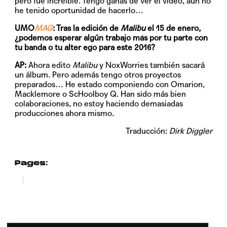
pero fue increíble. Tengo ganas de ver el vídeo, aún no
he tenido oportunidad de hacerlo…
UMO
MAG
: Tras la edición de
Malibu
el 15 de enero,
¿podemos esperar algún trabajo más por tu parte con
tu banda o tu alter ego para este 2016?
AP:
Ahora edito
Malibu
y NoxWorries también sacará
un álbum. Pero además tengo otros proyectos
preparados… He estado componiendo con Omarion,
Macklemore o ScHoolboy Q. Han sido más bien
colaboraciones, no estoy haciendo demasiadas
producciones ahora mismo.
Traducción:
Dirk Diggler
Pages:
1
2