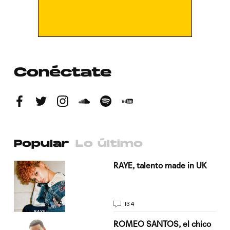
Conéctate
Popular
Lo último
a su
RAYE, talento made in UK
134
do
ROMEO SANTOS, el chico