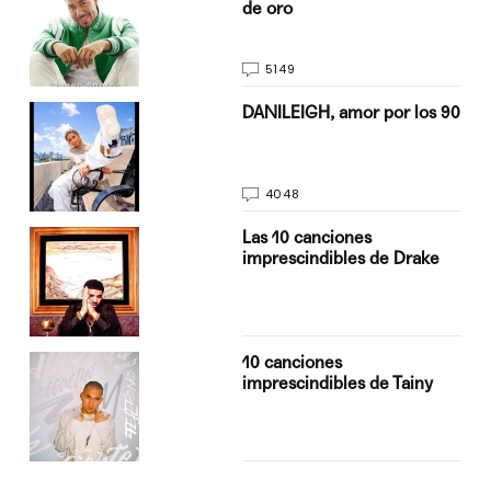
de oro
5149
n
DANILEIGH, amor por los 90
4048
Las 10 canciones
imprescindibles de Drake
10 canciones
imprescindibles de Tainy