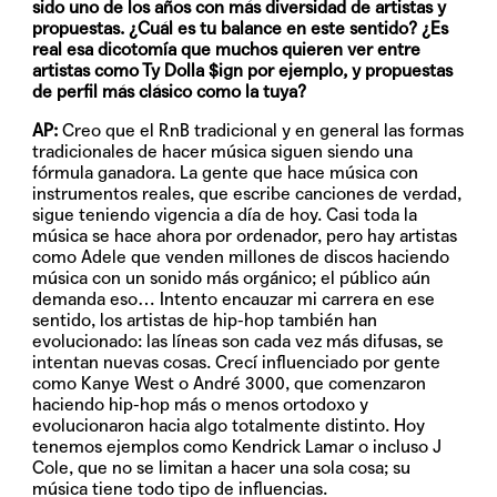
sido uno de los años con más diversidad de artistas y
propuestas. ¿Cuál es tu balance en este sentido? ¿Es
real esa dicotomía que muchos quieren ver entre
artistas como Ty Dolla $ign por ejemplo, y propuestas
de perfil más clásico como la tuya?
AP:
Creo que el RnB tradicional y en general las formas
tradicionales de hacer música siguen siendo una
fórmula ganadora. La gente que hace música con
instrumentos reales, que escribe canciones de verdad,
sigue teniendo vigencia a día de hoy. Casi toda la
música se hace ahora por ordenador, pero hay artistas
como Adele que venden millones de discos haciendo
música con un sonido más orgánico; el público aún
demanda eso… Intento encauzar mi carrera en ese
sentido, los artistas de hip-hop también han
evolucionado: las líneas son cada vez más difusas, se
intentan nuevas cosas. Crecí influenciado por gente
como Kanye West o André 3000, que comenzaron
haciendo hip-hop más o menos ortodoxo y
evolucionaron hacia algo totalmente distinto. Hoy
tenemos ejemplos como Kendrick Lamar o incluso J
Cole, que no se limitan a hacer una sola cosa; su
música tiene todo tipo de influencias.