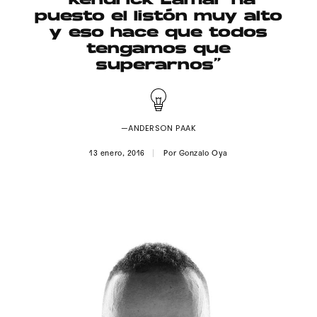
“Kendrick Lamar ha
Publicidad
puesto el listón muy alto
y eso hace que todos
Contacto
tengamos que
superarnos”
Aviso Legal
© 2015-2022 UMOMAG. PROPIEDAD DE UMO agency. TODOS LOS
DERECHOS RESERVADOS.
—ANDERSON PAAK
13 enero, 2016
Por
Gonzalo Oya