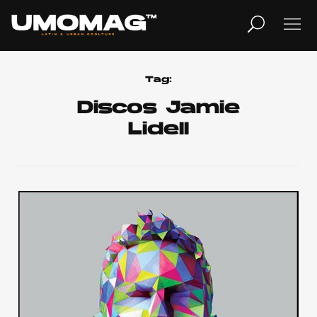
MUSICA
LIFESTYLE
Tag:
Discos Jamie
Lidell
REVISTA
TV
Home
Cover Story