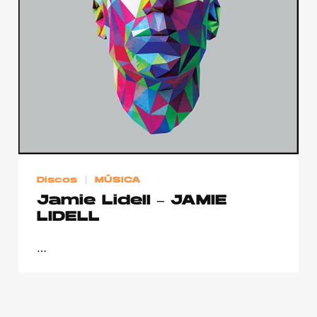
Publicidad
Contacto
Aviso Legal
© 2015-2022 UMOMAG. PROPIEDAD DE UMO agency. TODOS LOS
DERECHOS RESERVADOS.
Discos
MÚSICA
Jamie Lidell – JAMIE
LIDELL
…