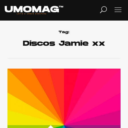
MUSICA
LIFESTYLE
Tag:
Discos Jamie xx
REVISTA
TV
Home
Cover Story