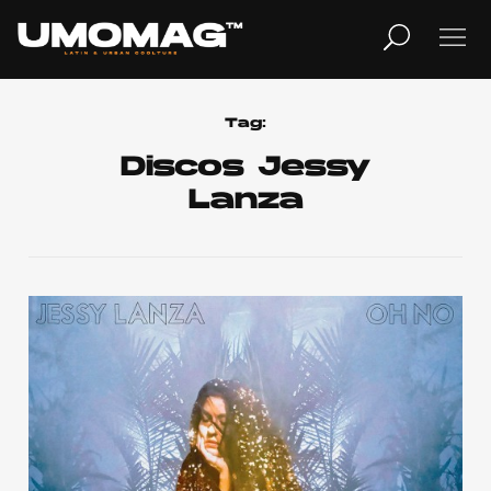
MUSICA
LIFESTYLE
Tag:
Discos Jessy
Lanza
REVISTA
TV
Home
Cover Story