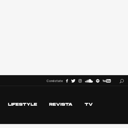
Conéctate
LIFESTYLE
REVISTA
TV