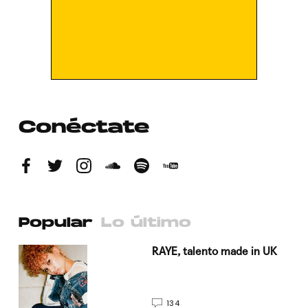
Conéctate
Popular
Lo último
a su
RAYE, talento made in UK
134