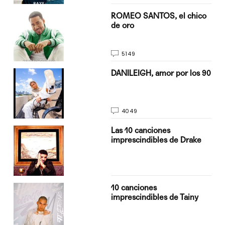
do
ROMEO SANTOS, el chico
de oro
5149
n
DANILEIGH, amor por los 90
4049
Las 10 canciones
imprescindibles de Drake
10 canciones
imprescindibles de Tainy