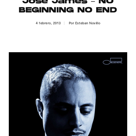
José James – NO
Publicidad
BEGINNING NO END
Contacto
4 febrero, 2013
Por
Esteban Novillo
Aviso Legal
© 2015-2022 UMOMAG. PROPIEDAD DE UMO agency. TODOS LOS
DERECHOS RESERVADOS.