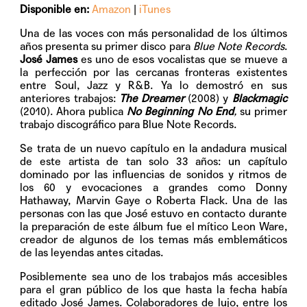
Disponible en:
Amazon
|
iTunes
Una de las voces con más personalidad de los últimos
años presenta su primer disco para
Blue Note Records
.
José James
es uno de esos vocalistas que se mueve a
la perfección por las cercanas fronteras existentes
entre Soul, Jazz y R&B. Ya lo demostró en sus
anteriores trabajos:
The Dreamer
(2008) y
Blackmagic
(2010). Ahora publica
No Beginning No End
,
su primer
trabajo discográfico para Blue Note Records.
Se trata de un nuevo capítulo en la andadura musical
de este artista de tan solo 33 años: un capítulo
dominado por las influencias de sonidos y ritmos de
los 60 y evocaciones a grandes como Donny
Hathaway, Marvin Gaye o Roberta Flack. Una de las
personas con las que José estuvo en contacto durante
la preparación de este álbum fue el mítico Leon Ware,
creador de algunos de los temas más emblemáticos
de las leyendas antes citadas.
Posiblemente sea uno de los trabajos más accesibles
para el gran público de los que hasta la fecha había
editado José James. Colaboradores de lujo, entre los