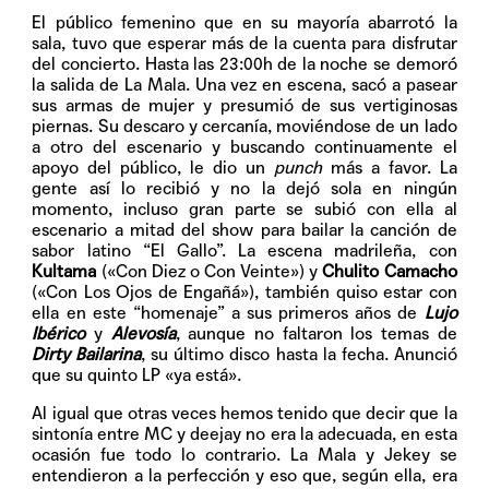
El público femenino que en su mayoría abarrotó la
sala, tuvo que esperar más de la cuenta para disfrutar
del concierto. Hasta las 23:00h de la noche se demoró
la salida de La Mala. Una vez en escena, sacó a pasear
sus armas de mujer y presumió de sus vertiginosas
piernas. Su descaro y cercanía, moviéndose de un lado
a otro del escenario y buscando continuamente el
apoyo del público, le dio un
punch
más a favor. La
gente así lo recibió y no la dejó sola en ningún
momento, incluso gran parte se subió con ella al
escenario a mitad del show para bailar la canción de
sabor latino “El Gallo”. La escena madrileña, con
Kultama
(«Con Diez o Con Veinte») y
Chulito Camacho
(«Con Los Ojos de Engañá»), también quiso estar con
ella en este “homenaje” a sus primeros años de
Lujo
Ibérico
y
Alevosía
, aunque no faltaron los temas de
Dirty Bailarina
, su último disco hasta la fecha. Anunció
que su quinto LP «ya está».
Al igual que otras veces hemos tenido que decir que la
sintonía entre MC y deejay no era la adecuada, en esta
ocasión fue todo lo contrario. La Mala y Jekey se
entendieron a la perfección y eso que, según ella, era