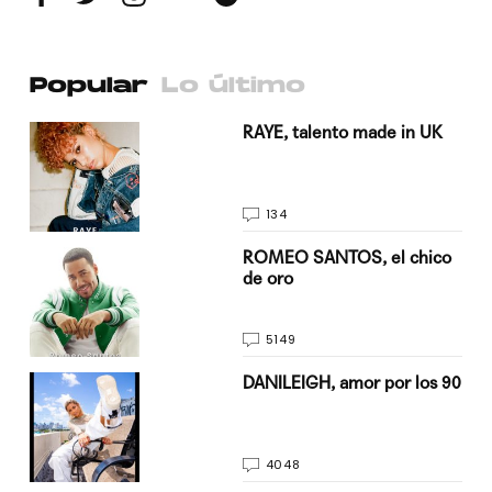
Popular
Lo último
a su
RAYE, talento made in UK
134
do
ROMEO SANTOS, el chico
de oro
5149
n
DANILEIGH, amor por los 90
4048