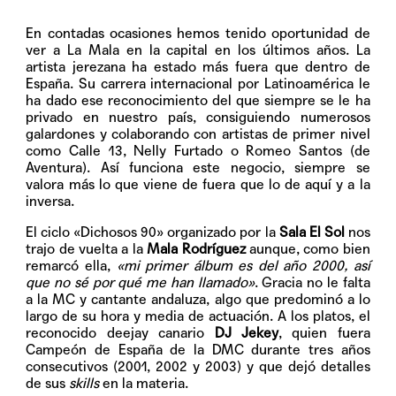
En contadas ocasiones hemos tenido oportunidad de
ver a La Mala en la capital en los últimos años. La
artista jerezana ha estado más fuera que dentro de
España. Su carrera internacional por Latinoamérica le
ha dado ese reconocimiento del que siempre se le ha
privado en nuestro país, consiguiendo numerosos
galardones y colaborando con artistas de primer nivel
como Calle 13, Nelly Furtado o Romeo Santos (de
Aventura). Así funciona este negocio, siempre se
valora más lo que viene de fuera que lo de aquí y a la
inversa.
El ciclo «Dichosos 90» organizado por la
Sala El Sol
nos
trajo de vuelta a la
Mala Rodríguez
aunque, como bien
remarcó ella,
«mi primer álbum es del año 2000, así
que no sé por qué me han llamado»
. Gracia no le falta
a la MC y cantante andaluza, algo que predominó a lo
largo de su hora y media de actuación. A los platos, el
reconocido deejay canario
DJ Jekey
, quien fuera
Campeón de España de la DMC durante tres años
consecutivos (2001, 2002 y 2003) y que dejó detalles
de sus
skills
en la materia.