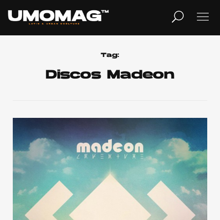
MUSICA
LIFESTYLE
Tag:
Discos Madeon
REVISTA
TV
Home
Cover Story