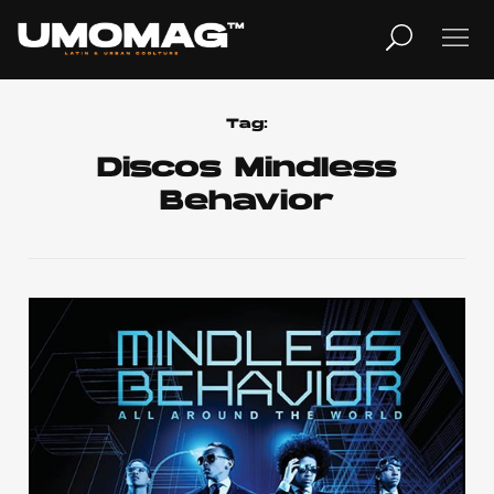
MUSICA
LIFESTYLE
Tag:
Discos Mindless
Behavior
REVISTA
TV
Home
Cover Story