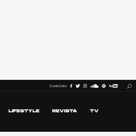
Conéctate
LIFESTYLE
REVISTA
TV