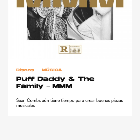
Publicidad
Contacto
Aviso Legal
© 2015-2022 UMOMAG. PROPIEDAD DE UMO agency. TODOS LOS
DERECHOS RESERVADOS.
Discos
MÚSICA
Puff Daddy & The
Family – MMM
Sean Combs aún tiene tiempo para crear buenas piezas
musicales