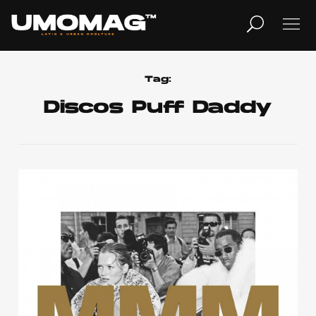
MUSICA
LIFESTYLE
Tag:
Discos Puff Daddy
REVISTA
TV
Home
Cover Story