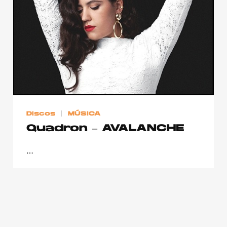
Publicidad
Contacto
Aviso Legal
© 2015-2022 UMOMAG. PROPIEDAD DE UMO agency. TODOS LOS
DERECHOS RESERVADOS.
Discos
MÚSICA
Quadron – AVALANCHE
…