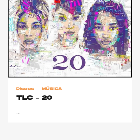
Publicidad
Contacto
Aviso Legal
© 2015-2022 UMOMAG. PROPIEDAD DE UMO agency. TODOS LOS
DERECHOS RESERVADOS.
Discos
MÚSICA
TLC – 20
…